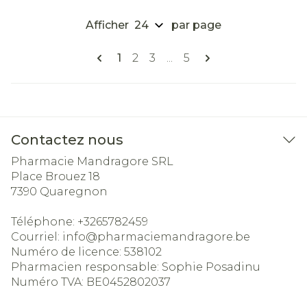
Afficher
par page
Pages
Vous lisez actuellement la page
Page
Page
Page
1
2
3
...
5
Contactez nous
Pharmacie Mandragore SRL
Place Brouez 18
7390
Quaregnon
Téléphone:
+3265782459
Courriel:
info@
pharmaciemandragore.be
Numéro de licence:
538102
Pharmacien responsable:
Sophie Posadinu
Numéro TVA:
BE0452802037