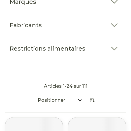
Marques
filter
Fabricants
filter
Restrictions alimentaires
filter
Articles
1
-
24
sur
111
Trier par: