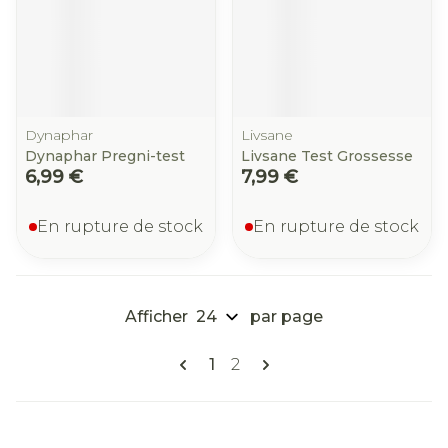
Dynaphar
Livsane
Dynaphar Pregni-test
Livsane Test Grossesse
6,99 €
7,99 €
En rupture de stock
En rupture de stock
Afficher
par page
Pages
Vous lisez actuellement la pa
Page
1
2