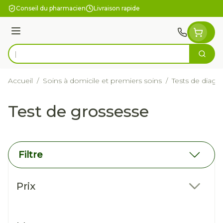
Aller au contenu
Conseil du pharmacien
Livraison rapide
Menu
Cherc
Rechercher
Accueil
/
Soins à domicile et premiers soins
/
Tests de diagn
Test de grossesse
Filtre
Passer à la liste des produits
Prix
filter