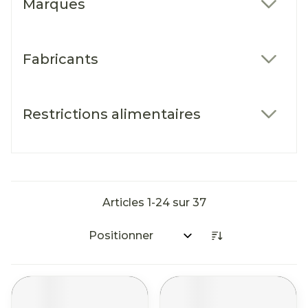
Marques
filter
Fabricants
filter
Restrictions alimentaires
filter
Articles
1
-
24
sur
37
Trier par: