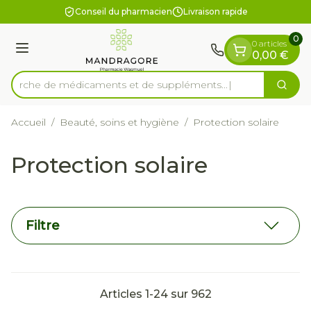
Diapositive 1 de 1
Aller au contenu
Conseil du pharmacien
Livraison rapide
0
0 articles
Menu
0,00 €
Recherche de médicaments et
Cherc
Rechercher
Accueil
/
Beauté, soins et hygiène
/
Protection solaire
Protection solaire
Filtre
Articles
1
-
24
sur
962