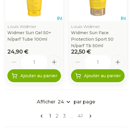
Louis Widmer
Louis Widmer
Widmer Sun Gel 50+
Widmer Sun Face
N/parf Tube 100ml
Protection Sport 50
N/parf Tb 50ml
24,90 €
22,50 €
Quantité
Quantité
Ajouter au panier
Ajouter au panier
Afficher
par page
Pages
Vous lisez actuellement la page
Page
Page
Page
1
2
3
...
41