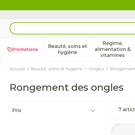
Aller au contenu
Rechercher
Régime,
Beauté, soins et
alimentation &
Promotions
Afficher le sous-menu pour 
Afficher 
hygiène
vitamines
Accueil
/
Beauté, soins et hygiène
/
Ongles
/
Rongement 
Rongement des ongles
Passer à la liste des produits
7
artic
Prix
filter