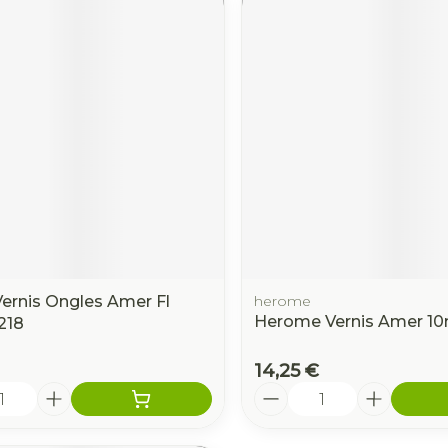
Vernis Ongles Amer Fl
herome
Herome Vernis Amer 10
218
14,25 €
é
Quantité