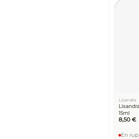
Lisandra
Lisandr
15ml
8,50 €
En rup