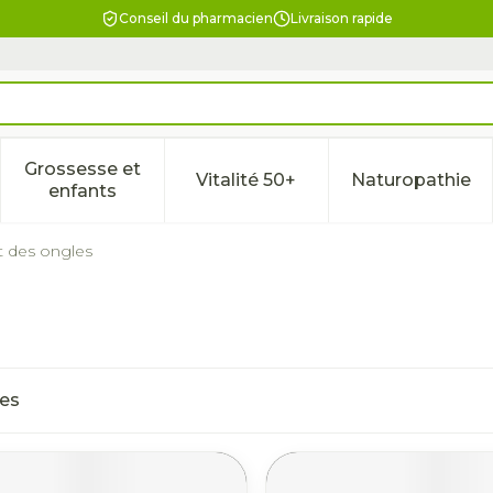
Conseil du pharmacien
Livraison rapide
Grossesse et
Vitalité 50+
Naturopathie
la catégorie Beauté, soins et hygiène
le sous-menu pour la catégorie Régime, alimentation & 
Afficher le sous-menu pour la catégorie Gross
Afficher le sous-menu pour l
Afficher 
enfants
des ongles
les