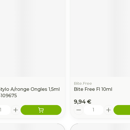
Bite.Free
tylo A/ronge Ongles 1,5ml
Bite Free Fl 10ml
3109675
9,94 €
é
Quantité