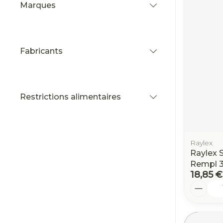
Marques
filter
Fabricants
filter
Restrictions alimentaires
filter
Raylex
Raylex S
Rempl 
18,85 €
Quantit