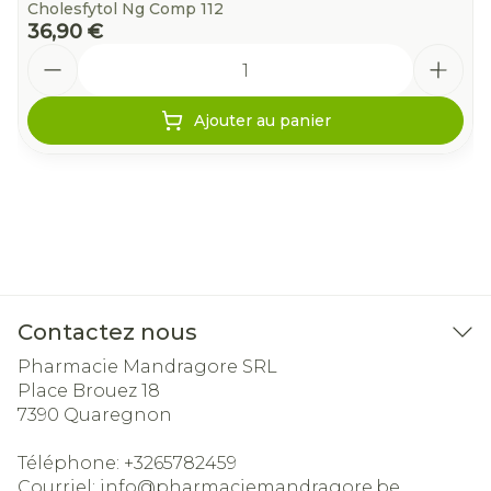
Cholesfytol Ng Comp 112
36,90 €
Quantité
Ajouter au panier
Contactez nous
Pharmacie Mandragore SRL
Place Brouez 18
7390
Quaregnon
Téléphone:
+3265782459
Courriel:
info@
pharmaciemandragore.be