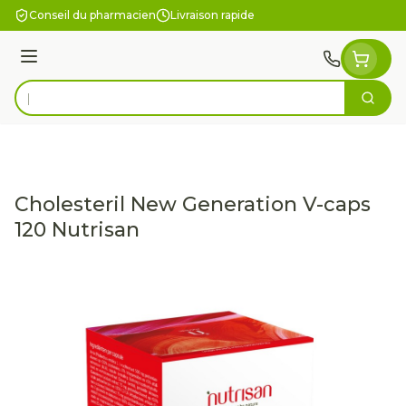
Aller au contenu
Conseil du pharmacien
Livraison rapide
Menu
Cherc
Rechercher
Cholesteril New Generation V-caps
120 Nutrisan