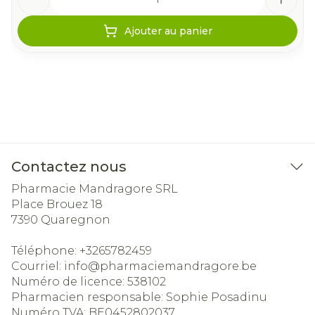
Ajouter au panier
Contactez nous
Pharmacie Mandragore SRL
Place Brouez 18
7390
Quaregnon
Téléphone:
+3265782459
Courriel:
info@
pharmaciemandragore.be
Numéro de licence:
538102
Pharmacien responsable:
Sophie Posadinu
Numéro TVA:
BE0452802037