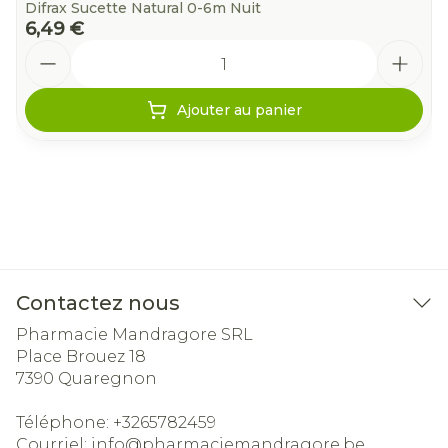
Difrax Sucette Natural 0-6m Nuit
6,49 €
Quantité
Ajouter au panier
Contactez nous
Pharmacie Mandragore SRL
Place Brouez 18
7390
Quaregnon
Téléphone:
+3265782459
Courriel:
info@
pharmaciemandragore.be