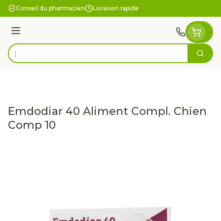
Aller au contenu
Conseil du pharmacien
Livraison rapide
Menu
Cherc
Rechercher
Emdodiar 40 Aliment Compl. Chien
Comp 10