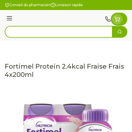
Aller au contenu
Conseil du pharmacien
Livraison rapide
Menu
Cherc
Rechercher
Fortimel Protein 2.4kcal Fraise Frais
4x200ml