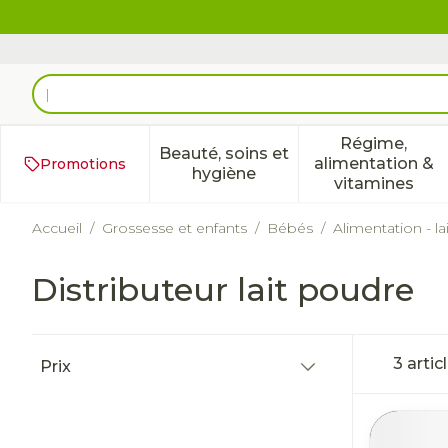
Aller au contenu
Rechercher
Régime,
Beauté, soins et
alimentation &
Promotions
Afficher le sous-menu pour 
Afficher 
hygiène
vitamines
Accueil
/
Grossesse et enfants
/
Bébés
/
Alimentation - lai
Distributeur lait poudre
Passer à la liste des produits
3
artic
Prix
filter