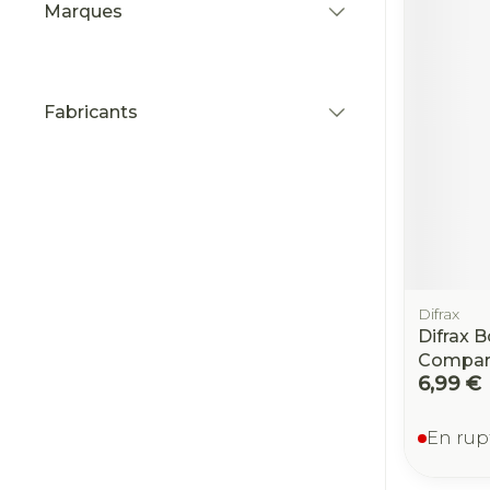
Marques
filter
Fabricants
filter
Difrax
Difrax B
Compar
6,99 €
En rup