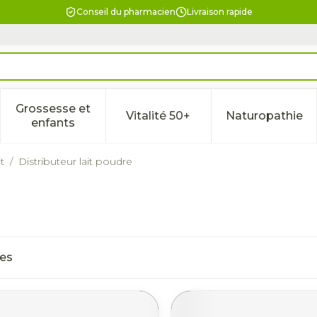
Conseil du pharmacien
Livraison rapide
Grossesse et
Vitalité 50+
Naturopathie
la catégorie Beauté, soins et hygiène
le sous-menu pour la catégorie Régime, alimentation & 
Afficher le sous-menu pour la catégorie Gross
Afficher le sous-menu pour l
Afficher 
enfants
t
/
Distributeur lait poudre
les