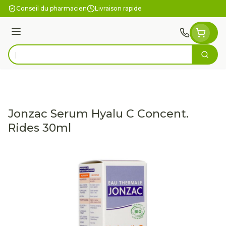
Aller au contenu
Conseil du pharmacien
Livraison rapide
Menu
Cherc
Rechercher
Jonzac Serum Hyalu C Concent.
Rides 30ml