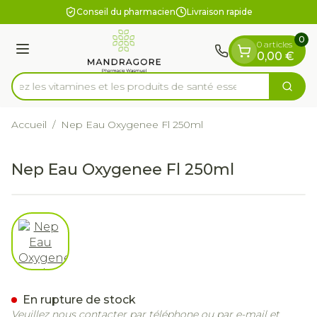
Diapositive 1 de 1
Aller au contenu
Conseil du pharmacien
Livraison rapide
0
0 articles
Menu
0,00 €
z les vitamines et les produits de santé essentie
Cherc
Rechercher
Accueil
/
Nep Eau Oxygenee Fl 250ml
Nep Eau Oxygenee Fl 250ml
View larger image
Nep Eau Oxygenee Fl 250
En rupture de stock
Veuillez nous contacter par téléphone ou par e-mail et