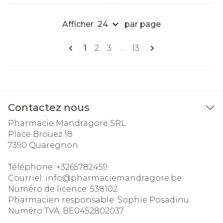
Afficher
par page
Pages
Vous lisez actuellement la page
Page
Page
Page
1
2
3
...
13
Contactez nous
Pharmacie Mandragore SRL
Place Brouez 18
7390
Quaregnon
Téléphone:
+3265782459
Courriel:
info@
pharmaciemandragore.be
Numéro de licence:
538102
Pharmacien responsable:
Sophie Posadinu
Numéro TVA:
BE0452802037