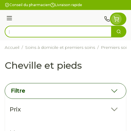
Aller au contenu
Conseil du pharmacien
Livraison rapide
Menu
Cherc
Rechercher
Accueil
/
Soins à domicile et premiers soins
/
Premiers soin
Cheville et pieds
Filtre
Passer à la liste des produits
Prix
filter