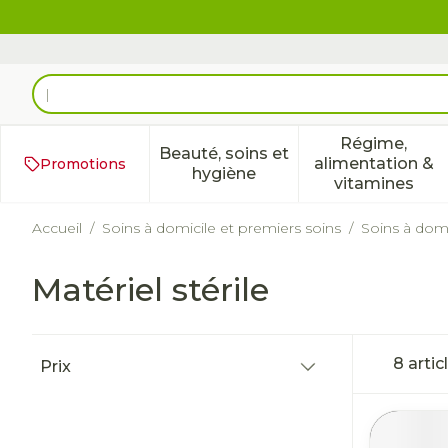
Aller au contenu
Rechercher
Régime,
Beauté, soins et
alimentation &
Promotions
Afficher le sous-menu pour 
Afficher 
hygiène
vitamines
Accueil
/
Soins à domicile et premiers soins
/
Soins à domi
Matériel stérile
Passer à la liste des produits
8
artic
Prix
filter