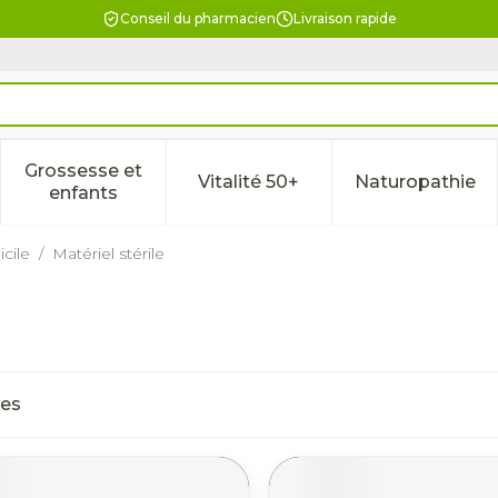
Conseil du pharmacien
Livraison rapide
Grossesse et
Vitalité 50+
Naturopathie
la catégorie Beauté, soins et hygiène
le sous-menu pour la catégorie Régime, alimentation & 
Afficher le sous-menu pour la catégorie Gross
Afficher le sous-menu pour l
Afficher 
enfants
cile
/
Matériel stérile
les