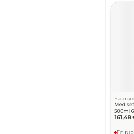
Hartmann
Mediset
500ml 6
161,48 
En rup