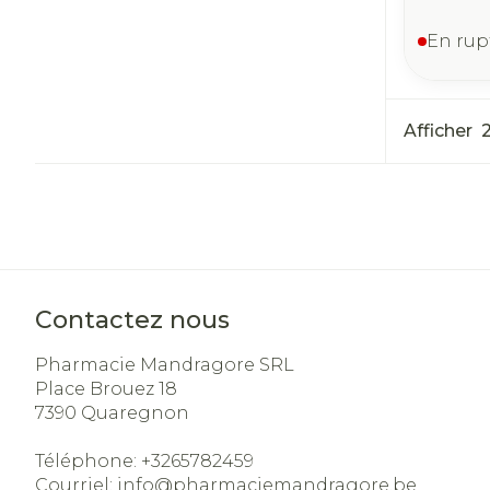
En rup
Afficher
Contactez nous
Pharmacie Mandragore SRL
Place Brouez 18
7390
Quaregnon
Téléphone:
+3265782459
Courriel:
info@
pharmaciemandragore.be