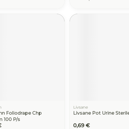
n
Livsane
n Foliodrape Chp
Livsane Pot Urine Steril
 100 P/s
€
0,69 €