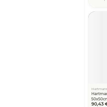
Hartman
Hartman
50x50cm
90,43 