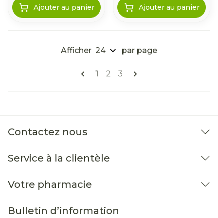
Ajouter au panier
Ajouter au panier
Afficher
par page
Pages
Vous lisez actuellement la pag
Page
Page
1
2
3
Contactez nous
Service à la clientèle
Votre pharmacie
Bulletin d’information