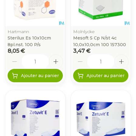
Hartmann
Molnlycke
Sterilux Es 10x10cm
Mesoft S Cp N/st 4c
8pl.nst. 100 P/s
10,0x10,0cm 100 157300
8,05 €
3,47 €
Quantité
Quantité
Ajouter au panier
Ajouter au panier