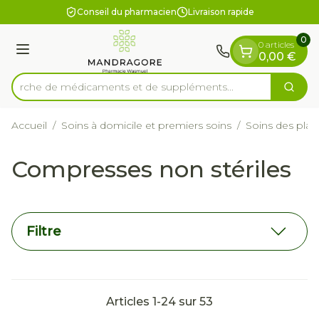
Diapositive 1 de 1
Aller au contenu
Conseil du pharmacien
Livraison rapide
0
0 articles
Menu
0,00 €
Recherche de médicaments et de
Cherc
Rechercher
Accueil
/
Soins à domicile et premiers soins
/
Soins des plai
Compresses non stériles
Filtre
Articles
1
-
24
sur
53