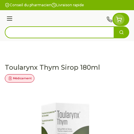
Aller au contenu
Conseil du pharmacien
Livraison rapide
Menu
Cherc
Rechercher
Toularynx Thym Sirop 180ml
Médicament