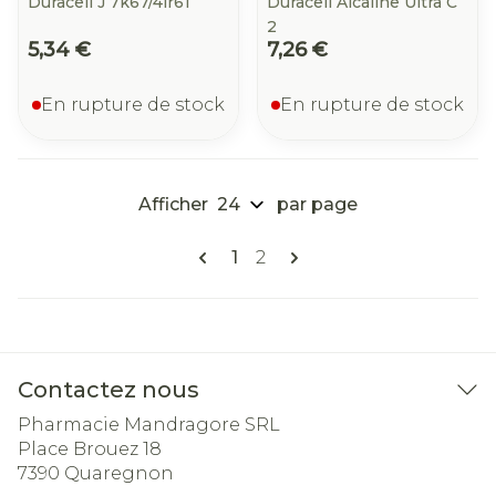
Duracell J 7k67/4lr61
Duracell Alcaline Ultra C
2
5,34 €
7,26 €
En rupture de stock
En rupture de stock
Afficher
par page
Pages
Vous lisez actuellement la pa
Page
1
2
Contactez nous
Pharmacie Mandragore SRL
Place Brouez 18
7390
Quaregnon