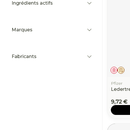
Ingrédients actifs
filter
Marques
filter
Fabricants
filter
Médic
Sur
Pfizer
Ledertr
9,72 €