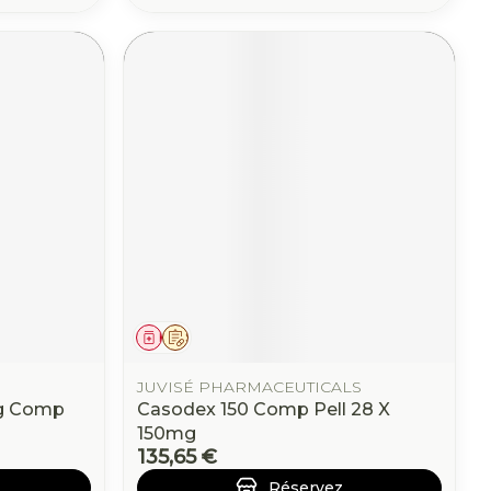
Médicament
Sur prescription
JUVISÉ PHARMACEUTICALS
mg Comp
Casodex 150 Comp Pell 28 X
150mg
135,65 €
Réservez