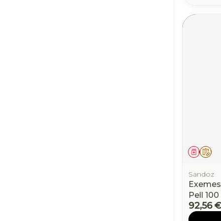
Médic
Sur
Sandoz
Exemes
Pell 10
92,56 