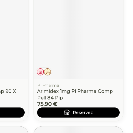
Médicament
Sur prescription
Pi Pharma
p 90 X
Arimidex 1mg Pi Pharma Comp
Pell 84 Pip
75,90 €
Réservez