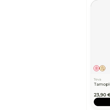
Médic
Sur
Teva
Tamopl
23,90 