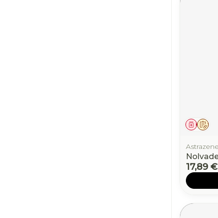
Médic
Sur
Astrazen
Nolvad
17,89 €