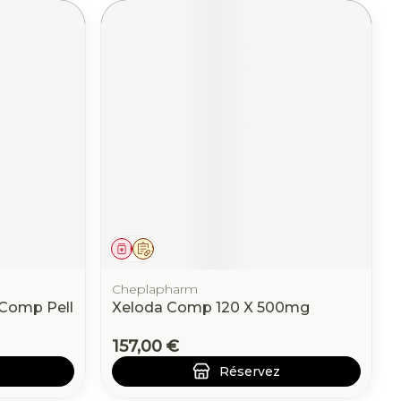
Médicament
Sur prescription
Cheplapharm
 Comp Pell
Xeloda Comp 120 X 500mg
157,00 €
Réservez