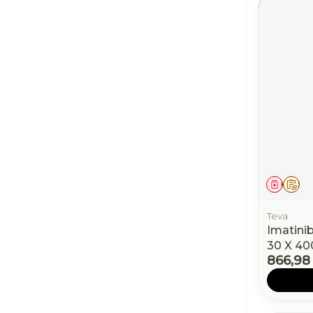
Médic
Sur
Teva
Imatini
30 X 4
866,98