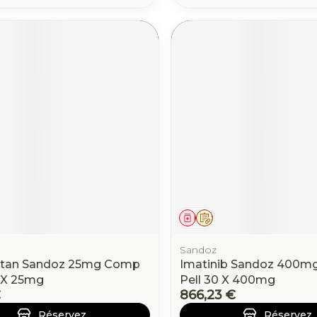
ament
 prescription
Médicament
Sur prescription
Sandoz
tan Sandoz 25mg Comp
Imatinib Sandoz 400
0 X 25mg
Pell 30 X 400mg
€
866,23 €
Réservez
Réservez