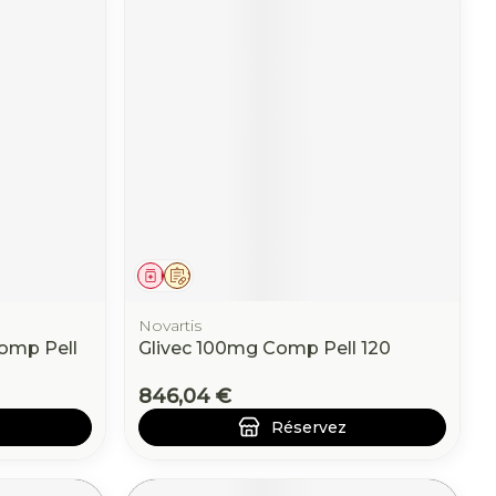
Médicament
Sur prescription
Novartis
omp Pell
Glivec 100mg Comp Pell 120
846,04 €
Réservez