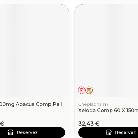
ament
 prescription
Médicament
Sur prescription
400mg Abacus Comp Pell
Cheplapharm
Xeloda Comp 60 X 150
 €
32,43 €
Réservez
Réservez