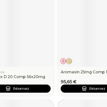
ament
 prescription
Médicament
Sur prescription
eca
Aromasin 25mg Comp 
ex D 20 Comp 56x20mg
95,65 €
Réservez
Réservez