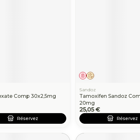
ament
 prescription
Médicament
Sur prescription
Sandoz
exate Comp 30x2,5mg
Tamoxifen Sandoz Com
20mg
25,05 €
Réservez
Réservez