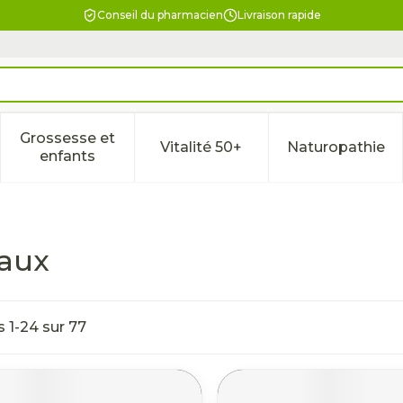
Conseil du pharmacien
Livraison rapide
Grossesse et
Vitalité 50+
Naturopathie
la catégorie Beauté, soins et hygiène
le sous-menu pour la catégorie Régime, alimentation & 
Afficher le sous-menu pour la catégorie Gross
Afficher le sous-menu pour l
Afficher 
enfants
aux
es
1
-
24
sur
77