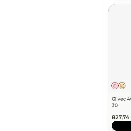
Médic
Sur
Glivec 
30
827,74