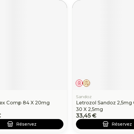
ament
 prescription
Médicament
Sur prescription
Sandoz
ex Comp 84 X 20mg
Letrozol Sandoz 2,5mg
30 X 2,5mg
€
33,45 €
Réservez
Réservez