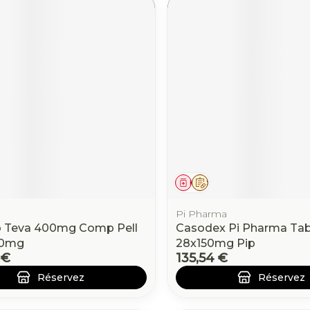
ament
 prescription
Médicament
Sur prescription
Pi Pharma
b Teva 400mg Comp Pell
Casodex Pi Pharma Tab
00mg
28x150mg Pip
 €
135,54 €
Réservez
Réservez