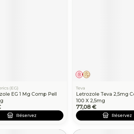
ament
 prescription
Médicament
Sur prescription
rics (EG)
Teva
zole EG 1 Mg Comp Pell
Letrozole Teva 2,5mg C
Mg
100 X 2,5mg
€
77,08 €
Réservez
Réservez