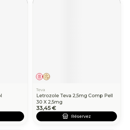
Médicament
Sur prescription
Teva
l
Letrozole Teva 2,5mg Comp Pell
30 X 2,5mg
33,45 €
Réservez