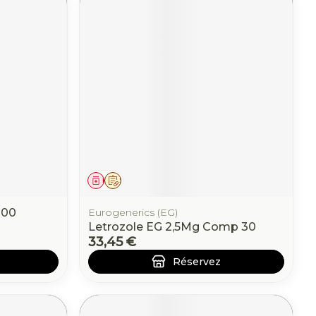
Médicament
Sur prescription
100
Eurogenerics (EG)
Letrozole EG 2,5Mg Comp 30
33,45 €
Réservez