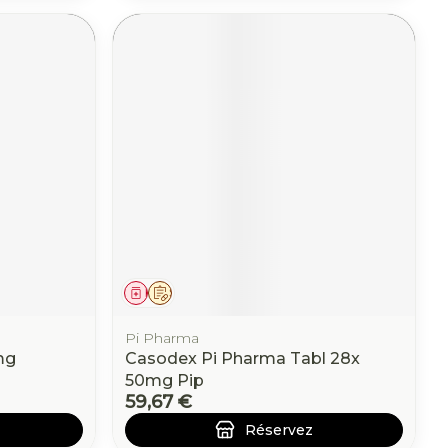
Médicament
Sur prescription
Pi Pharma
mg
Casodex Pi Pharma Tabl 28x
50mg Pip
59,67 €
Réservez