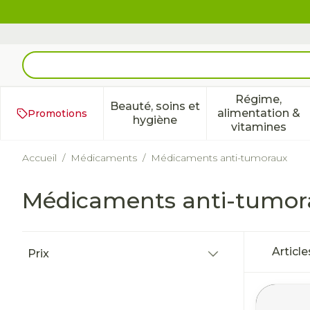
Aller au contenu
Rechercher
Régime,
Beauté, soins et
alimentation &
Promotions
Afficher le sous-menu pour 
Afficher 
hygiène
vitamines
Accueil
/
Médicaments
/
Médicaments anti-tumoraux
Médicaments anti-tumor
Passer à la liste des produits
Articl
Prix
filter