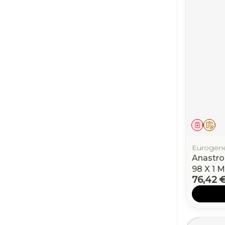
Médic
Sur
Eurogene
Anastro
98 X 1 
76,42 