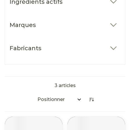
Ingrédients actifs
filter
Marques
filter
Fabricants
filter
3
articles
Trier par: