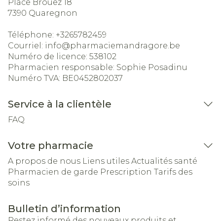
Place Brouez 18
7390
Quaregnon
Téléphone:
+3265782459
Courriel:
info@
pharmaciemandragore.be
Numéro de licence:
538102
Pharmacien responsable:
Sophie Posadinu
Numéro TVA:
BE0452802037
Service à la clientèle
FAQ
Votre pharmacie
A propos de nous
Liens utiles
Actualités santé
Pharmacien de garde
Prescription
Tarifs des
soins
Bulletin d’information
Restez informé des nouveaux produits et