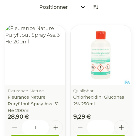
Trier par:
Fleurance Nature
Qualiphar
Fleurance Nature
Chlorhexidini Gluconas
Puryfitout Spray Ass. 31
2% 250ml
He 200ml
28,90 €
9,29 €
Quantité
Quantité