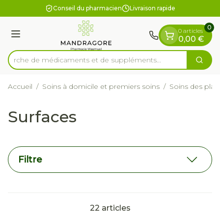
Diapositive 1 de 1
Aller au contenu
Conseil du pharmacien
Livraison rapide
0
0 articles
Menu
0,00 €
Recherche de médicaments et de supplé
Cherc
Rechercher
Accueil
/
Soins à domicile et premiers soins
/
Soins des plai
Surfaces
Filtre
22
articles