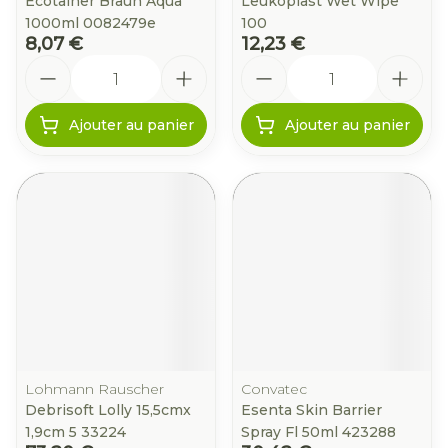
Ecotainer Braun Aqua
Leukoplast Wet Wipe
1000ml 0082479e
100
8,07 €
12,23 €
Quantité
Quantité
Ajouter au panier
Ajouter au panier
Lohmann Rauscher
Convatec
Debrisoft Lolly 15,5cmx
Esenta Skin Barrier
1,9cm 5 33224
Spray Fl 50ml 423288