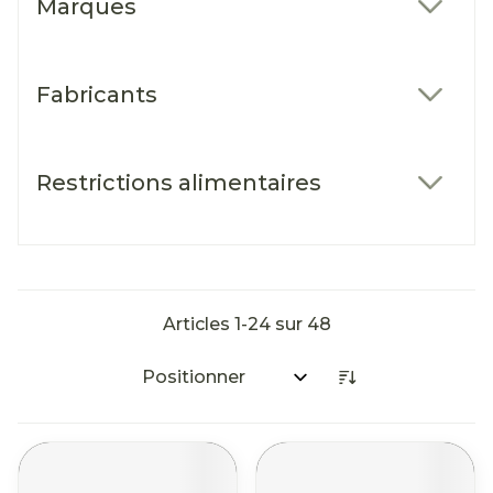
Marques
filter
Fabricants
filter
Restrictions alimentaires
filter
Articles
1
-
24
sur
48
Trier par: