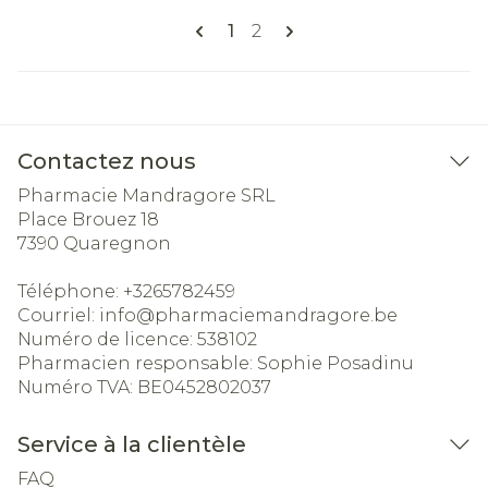
Pages
Vous lisez actuellement la pa
Page
1
2
Contactez nous
Pharmacie Mandragore SRL
Place Brouez 18
7390
Quaregnon
Téléphone:
+3265782459
Courriel:
info@
pharmaciemandragore.be
Numéro de licence:
538102
Pharmacien responsable:
Sophie Posadinu
Numéro TVA:
BE0452802037
Service à la clientèle
FAQ