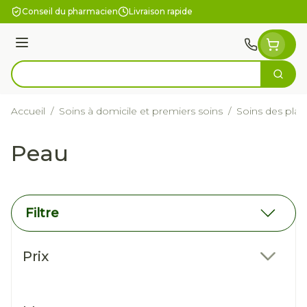
Aller au contenu
Conseil du pharmacien
Livraison rapide
Menu
Cherc
Rechercher
Accueil
/
Soins à domicile et premiers soins
/
Soins des plai
Peau
Filtre
Passer à la liste des produits
Prix
filter