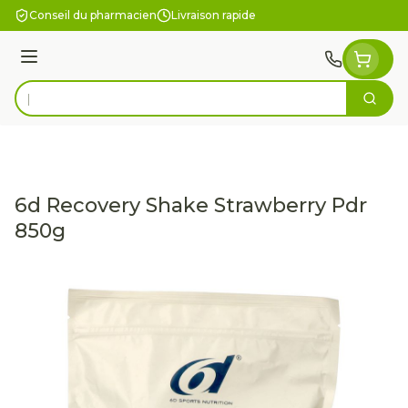
Aller au contenu
Conseil du pharmacien
Livraison rapide
Menu
Cherc
Rechercher
6d Recovery Shake Strawberry Pdr
850g