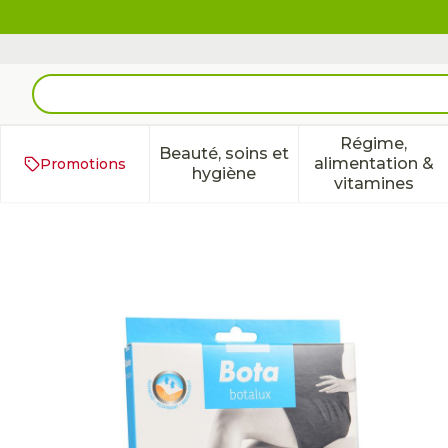
Aller au contenu
Rechercher
Régime,
Beauté, soins et
alimentation &
Promotions
Afficher le sous-menu pour 
Afficher 
hygiène
vitamines
Botalux 70 Maternity Dt 