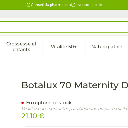
Conseil du pharmacien
Livraison rapide
Grossesse et
Vitalité 50+
Naturopathie
la catégorie Beauté, soins et hygiène
le sous-menu pour la catégorie Régime, alimentation & 
Afficher le sous-menu pour la catégorie Gross
Afficher le sous-menu pour l
Afficher 
enfants
N6
Botalux 70 Maternity 
En rupture de stock
Veuillez nous contacter par téléphone ou par e-mail 
21,10 €