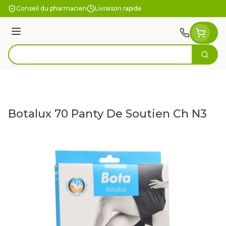
Aller au contenu
Conseil du pharmacien
Livraison rapide
Menu
Cherc
Rechercher
Botalux 70 Panty De Soutien Ch N3