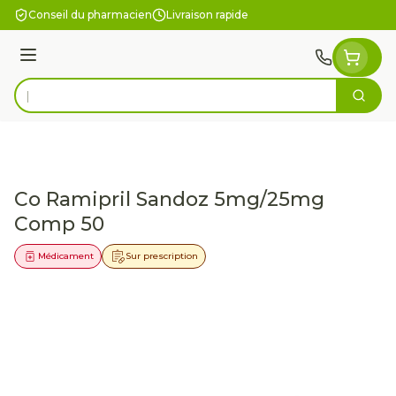
Aller au contenu
Conseil du pharmacien
Livraison rapide
Menu
Cherc
Rechercher
Co Ramipril Sandoz 5mg/25mg
Comp 50
Médicament
Sur prescription