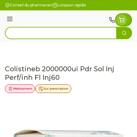
Aller au contenu
Conseil du pharmacien
Livraison rapide
Menu
Cherc
Rechercher
Colistineb 2000000ui Pdr Sol Inj
Perf/inh Fl Inj60
Médicament
Sur prescription