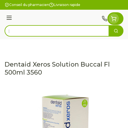
Aller au contenu
Conseil du pharmacien
Livraison rapide
Menu
Cherc
Rechercher
Dentaid Xeros Solution Buccal Fl
500ml 3560