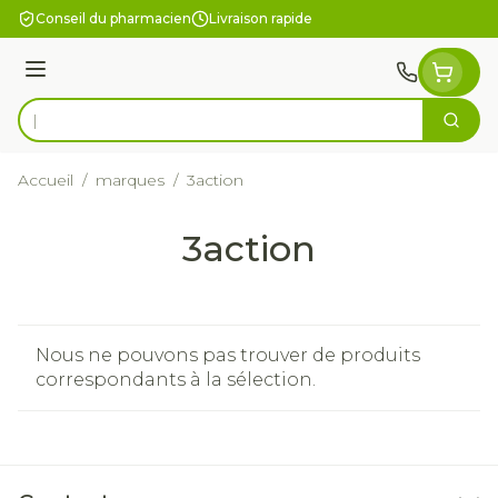
Aller au contenu
Conseil du pharmacien
Livraison rapide
Menu
Cherc
Rechercher
Accueil
/
marques
/
3action
3action
Nous ne pouvons pas trouver de produits
correspondants à la sélection.