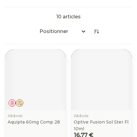
10
articles
Trier par:
Médicament
Sur prescription
Abbvie
Abbvie
Aquipta 60mg Comp 28
Optive Fusion Sol Ster Fl
10ml
16,77 €