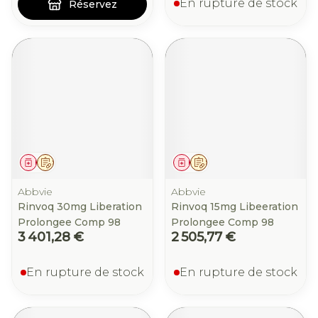
En rupture de stock
Réservez
Médicament
Sur prescription
Médicament
Sur prescription
Abbvie
Abbvie
Rinvoq 30mg Liberation
Rinvoq 15mg Libeeration
Prolongee Comp 98
Prolongee Comp 98
3 401,28 €
2 505,77 €
En rupture de stock
En rupture de stock