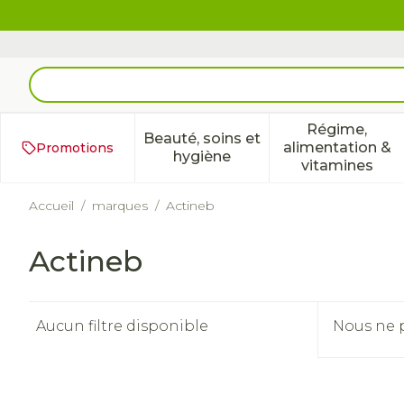
Aller au contenu
Rechercher
Régime,
Beauté, soins et
alimentation &
Promotions
Afficher le sous-menu pour 
Afficher 
hygiène
vitamines
Accueil
/
marques
/
Actineb
Actineb
Aucun filtre disponible
Nous ne p