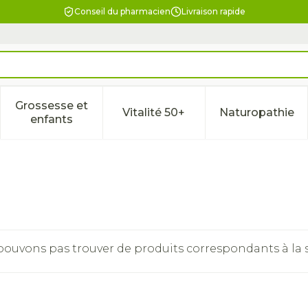
Conseil du pharmacien
Livraison rapide
Grossesse et
Vitalité 50+
Naturopathie
la catégorie Beauté, soins et hygiène
le sous-menu pour la catégorie Régime, alimentation & 
Afficher le sous-menu pour la catégorie Gross
Afficher le sous-menu pour l
Afficher 
enfants
ouvons pas trouver de produits correspondants à la s