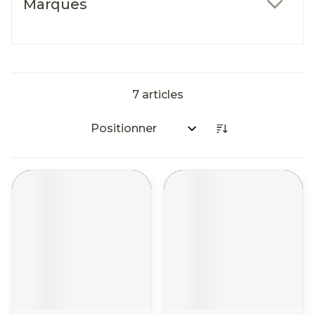
Marques
filter
7
articles
Trier par: