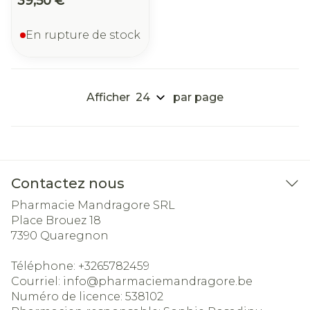
39,50 €
En rupture de stock
Afficher
par page
Contactez nous
Pharmacie Mandragore SRL
Place Brouez 18
7390
Quaregnon
Téléphone:
+3265782459
Courriel:
info@
pharmaciemandragore.be
Numéro de licence:
538102