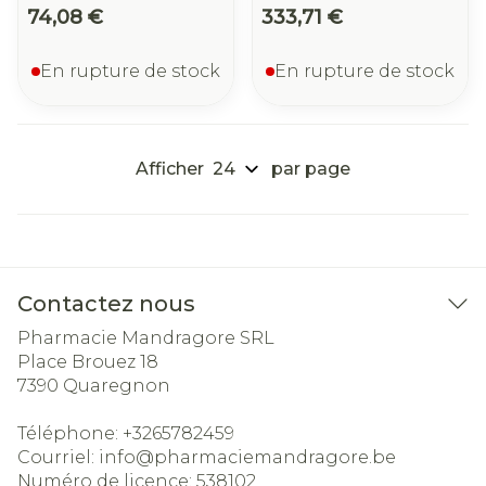
74,08 €
333,71 €
En rupture de stock
En rupture de stock
Afficher
par page
Contactez nous
Pharmacie Mandragore SRL
Place Brouez 18
7390
Quaregnon
Téléphone:
+3265782459
Courriel:
info@
pharmaciemandragore.be
Numéro de licence:
538102