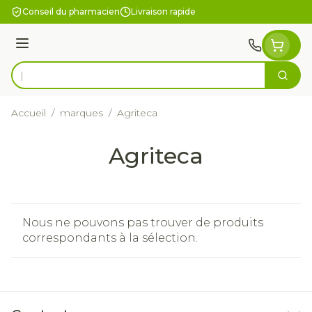
Aller au contenu
Conseil du pharmacien
Livraison rapide
Menu
Cherc
Rechercher
Accueil
/
marques
/
Agriteca
Agriteca
Nous ne pouvons pas trouver de produits
correspondants à la sélection.