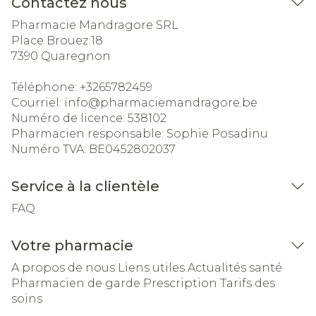
Contactez nous
Pharmacie Mandragore SRL
Place Brouez 18
7390
Quaregnon
Téléphone:
+3265782459
Courriel:
info@
pharmaciemandragore.be
Numéro de licence:
538102
Pharmacien responsable:
Sophie Posadinu
Numéro TVA:
BE0452802037
Service à la clientèle
FAQ
Votre pharmacie
A propos de nous
Liens utiles
Actualités santé
Pharmacien de garde
Prescription
Tarifs des
soins