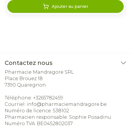
Ajouter au panier
Contactez nous
Pharmacie Mandragore SRL
Place Brouez 18
7390
Quaregnon
Téléphone:
+3265782459
Courriel:
info@
pharmaciemandragore.be
Numéro de licence:
538102
Pharmacien responsable:
Sophie Posadinu
Numéro TVA:
BE0452802037