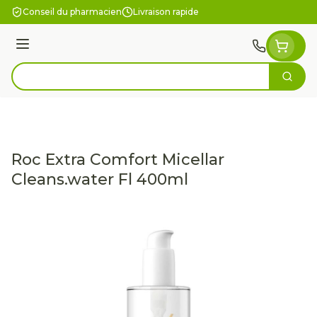
Aller au contenu
Conseil du pharmacien
Livraison rapide
Menu
Cherc
Rechercher
Roc Extra Comfort Micellar
Cleans.water Fl 400ml