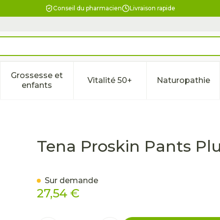
Conseil du pharmacien
Livraison rapide
Grossesse et
Vitalité 50+
Naturopathie
la catégorie Beauté, soins et hygiène
le sous-menu pour la catégorie Régime, alimentation & 
Afficher le sous-menu pour la catégorie Gross
Afficher le sous-menu pour l
Afficher 
enfants
 Medium 14
Tena Proskin Pants Pl
Sur demande
27,54 €