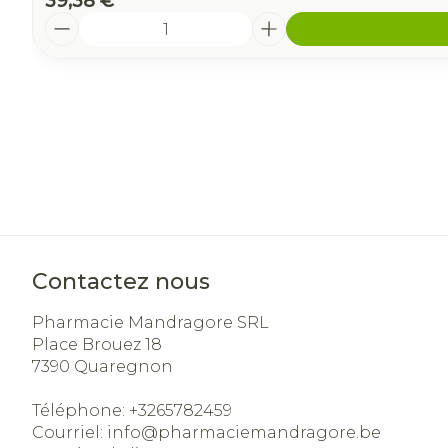
39,38 €
Quantité
Contactez nous
Pharmacie Mandragore SRL
Place Brouez 18
7390
Quaregnon
Téléphone:
+3265782459
Courriel:
info@
pharmaciemandragore.be