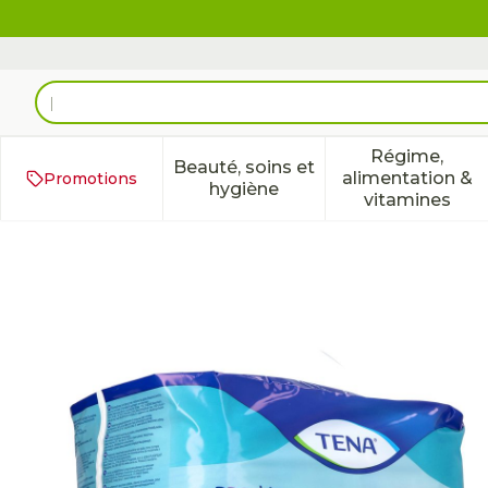
Aller au contenu
Rechercher
Régime,
Beauté, soins et
alimentation &
Promotions
Afficher le sous-menu pour 
Afficher 
hygiène
vitamines
Tena Proskin Pants Plus